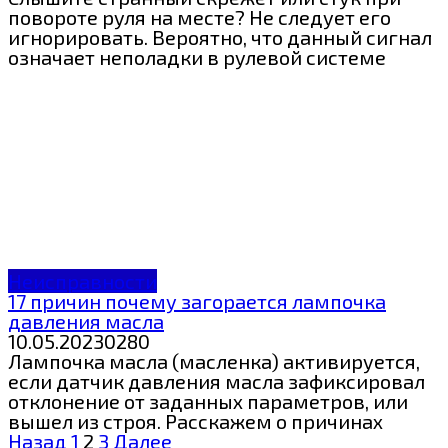
повороте руля на месте? Не следует его
игнорировать. Вероятно, что данный сигнал
означает неполадки в рулевой системе
Неисправности
17 причин почему загорается лампочка
давления масла
10.05.2023
0
280
Лампочка масла (масленка) активируется,
если датчик давления масла зафиксировал
отклонение от заданных параметров, или
вышел из строя. Расскажем о причинах
Пагинация
Назад
1
2
3
Далее