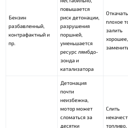
нестабильно,
повышается
Откачать
Бензин
риск детонации,
плохое т
разбавленный,
разрушения
залить
контрафактный и
поршней,
хорошее,
пр.
уменьшается
заменить
ресурс лямбдо-
зонда и
катализатора
Детонация
почти
неизбежна,
мотор может
Слить
сломаться за
некачес
десятки
топливо,