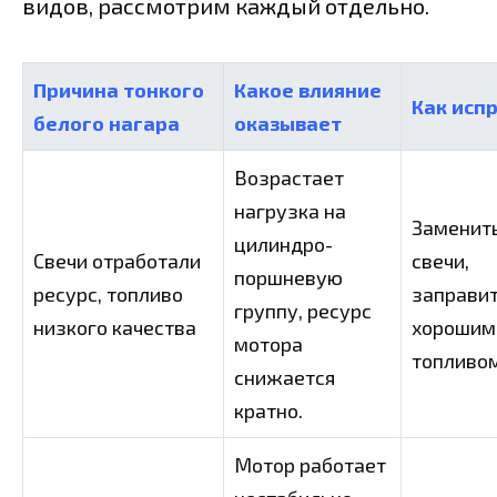
видов, рассмотрим каждый отдельно.
Причина тонкого
Какое влияние
Как исп
белого нагара
оказывает
Возрастает
нагрузка на
Заменит
цилиндро-
Свечи отработали
свечи,
поршневую
ресурс, топливо
заправи
группу, ресурс
низкого качества
хорошим
мотора
топливо
снижается
кратно.
Мотор работает