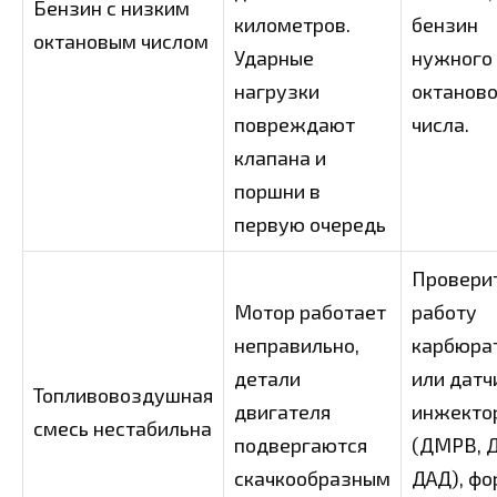
Бензин с низким
километров.
бензин
октановым числом
Ударные
нужного
нагрузки
октаново
повреждают
числа.
клапана и
поршни в
первую очередь
Провери
Мотор работает
работу
неправильно,
карбюра
детали
или датч
Топливовоздушная
двигателя
инжекто
смесь нестабильна
подвергаются
(ДМРВ, 
скачкообразным
ДАД), фо