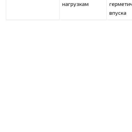
нагрузкам
гермети
впуска