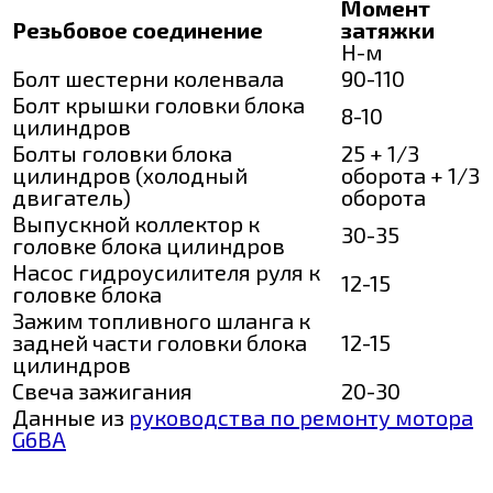
Момент
Резьбовое соединение
затяжки
Н-м
Болт шестерни коленвала
90-110
Болт крышки головки блока
8-10
цилиндров
Болты головки блока
25 + 1/3
цилиндров (холодный
оборота + 1/3
двигатель)
оборота
Выпускной коллектор к
30-35
головке блока цилиндров
Насос гидроусилителя руля к
12-15
головке блока
Зажим топливного шланга к
задней части головки блока
12-15
цилиндров
Свеча зажигания
20-30
Данные из
руководства по ремонту мотора
G6BA