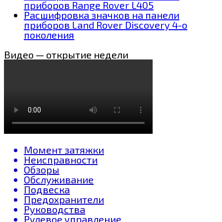
приборов Range Rover L405
Расшифровка значков на панели
приборов Land Rover Discovery 4-о
поколения
Видео — открытие недели
Момент затяжки
Неисправности
Обзоры
Обслуживание
Подвеска
Предохранители
Руководства
Рулевое управление