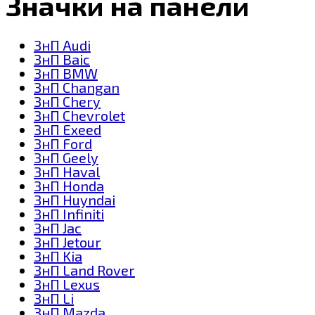
Значки на панели
ЗнП Audi
ЗнП Baic
ЗнП BMW
ЗнП Changan
ЗнП Chery
ЗнП Chevrolet
ЗнП Exeed
ЗнП Ford
ЗнП Geely
ЗнП Haval
ЗнП Honda
ЗнП Huyndai
ЗнП Infiniti
ЗнП Jac
ЗнП Jetour
ЗнП Kia
ЗнП Land Rover
ЗнП Lexus
ЗнП Li
ЗнП Mazda