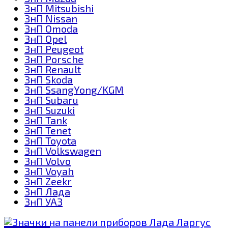
ЗнП Mitsubishi
ЗнП Nissan
ЗнП Omoda
ЗнП Opel
ЗнП Peugeot
ЗнП Porsche
ЗнП Renault
ЗнП Skoda
ЗнП SsangYong/KGM
ЗнП Subaru
ЗнП Suzuki
ЗнП Tank
ЗнП Tenet
ЗнП Toyota
ЗнП Volkswagen
ЗнП Volvo
ЗнП Voyah
ЗнП Zeekr
ЗнП Лада
ЗнП УАЗ