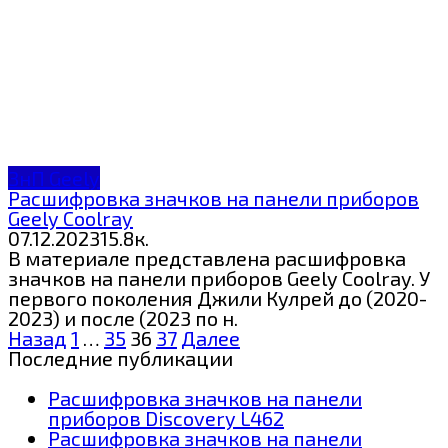
ЗнП Geely
Расшифровка значков на панели приборов
Geely Coolray
07.12.2023
1
5.8к.
В материале представлена расшифровка
значков на панели приборов Geely Coolray. У
первого поколения Джили Кулрей до (2020-
2023) и после (2023 по н.
Пагинация
Назад
1
…
35
36
37
Далее
записей
Последние публикации
Расшифровка значков на панели
приборов Discovery L462
Расшифровка значков на панели