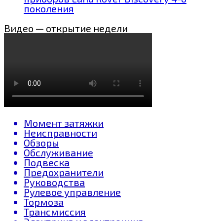
поколения
Видео — открытие недели
Момент затяжки
Неисправности
Обзоры
Обслуживание
Подвеска
Предохранители
Руководства
Рулевое управление
Тормоза
Трансмиссия