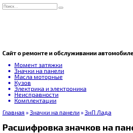
Перейти
Search
к
for:
содержанию
Сайт о ремонте и обслуживании автомобил
Момент затяжки
Значки на панели
Масла моторные
Кузов
Электрика и электроника
Неисправности
Комплектации
Главная
»
Значки на панели
»
ЗнП Лада
Расшифровка значков на пане