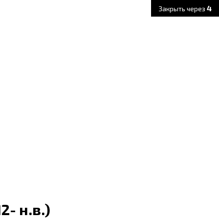
3
Закрыть через
- н.в.)