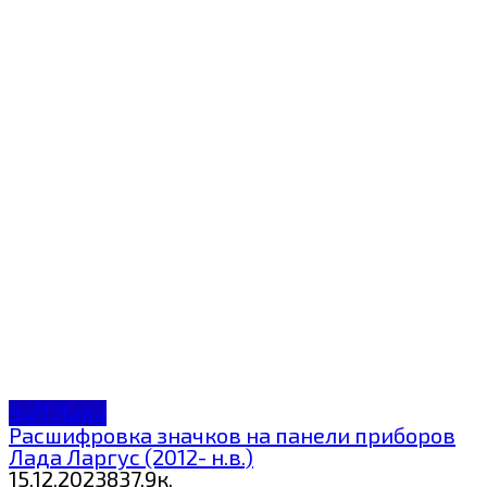
ЗнП Лада
Расшифровка значков на панели приборов
Лада Ларгус (2012- н.в.)
15.12.2023
8
37.9к.