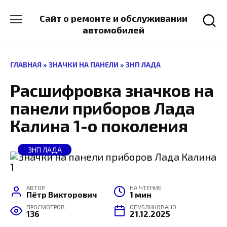
Перейти
к
Сайт о ремонте и обслуживании
содержанию
автомобилей
ГЛАВНАЯ
»
ЗНАЧКИ НА ПАНЕЛИ
»
ЗНП ЛАДА
Расшифровка значков на
панели приборов Лада
Калина 1-о поколения
ЗНП ЛАДА
АВТОР
НА ЧТЕНИЕ
Пётр Викторович
1 мин
ПРОСМОТРОВ
ОПУБЛИКОВАНО
136
21.12.2025