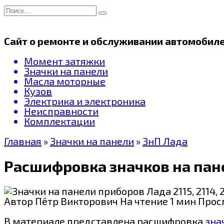
Перейти
Search
к
for:
содержанию
Сайт о ремонте и обслуживании автомобил
Момент затяжки
Значки на панели
Масла моторные
Кузов
Электрика и электроника
Неисправности
Комплектации
Главная
»
Значки на панели
»
ЗнП Лада
Расшифровка значков на панел
Автор
Пётр Викторович
На чтение
1 мин
Прос
В материале представлена расшифровка
зна