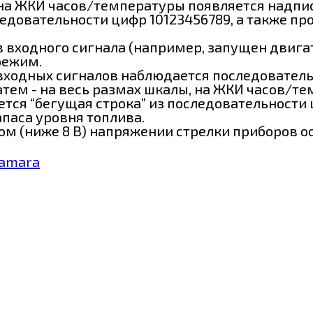
на ЖКИ часов/температуры появляется надпись 
ледовательности цифр 10123456789, а также п
в входного сигнала (например, запущен двигате
режим.
в входных сигналов наблюдается последовател
атем - на весь размах шкалы, на ЖКИ часов/те
ется “бегущая строка” из последовательности 
паса уровня топлива.
ном (ниже 8 В) напряжении стрелки приборов 
Samara