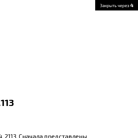
3
Закрыть через
113
4, 2113. Сначала представлены схемы