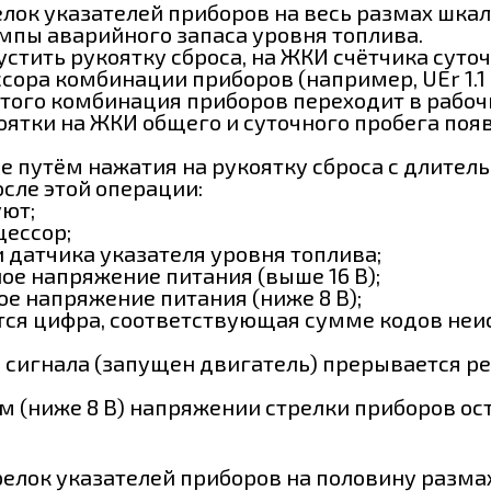
елок указателей приборов на весь размах шка
мпы аварийного запаса уровня топлива.
пустить рукоятку сброса, на ЖКИ счётчика сут
ра комбинации приборов (например, UEr 1.1 ил
этого комбинация приборов переходит в рабо
коятки на ЖКИ общего и суточного пробега по
е путём нажатия на рукоятку сброса с длитель
осле этой операции:
уют;
цессор;
и датчика указателя уровня топлива;
ное напряжение питания (выше 16 В);
ное напряжение питания (ниже 8 В);
ся цифра, соответствующая сумме кодов неиспр
го сигнала (запущен двигатель) прерывается 
ом (ниже 8 В) напряжении стрелки приборов о
релок указателей приборов на половину разма