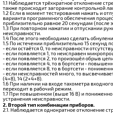
1.1 Наблюдается трёхкратное отклонение стр
также происходит загорание контрольной ла
1.2 Если в момент тестирования нажать и от
варианта программного обеспечения процессо
приблизительно равное 20 секундам (после 
1.3 При повторном нажатии и отпускании ру
неисправности.
1.4 После этого необходимо сделать обнулени
1.5 По истечении приблизительно 15 секунд п
- если остаётся 0, то неисправности отсутств
- если появляется 1, то неисправен микропро
- если появляется 2, то произошёл обрыв цеп
- если появляется 4, то в бортсети - повышен
- если появляется 8, то в бортсети - понижен
- если неисправностей много, то высвечивает
(4+8), 14 (2+4+8).
1.6 При наличии на входе тахометра входно
переходит в рабочий режим.
1.7 При повышенном (выше 16 В) и пониженн
устранения неисправности.
2. Второй тип комбинации приборов.
2.1. Наблюдается однократное отклонение ст