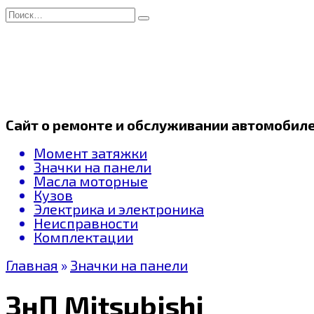
Перейти
Search
к
for:
содержанию
Сайт о ремонте и обслуживании автомобил
Момент затяжки
Значки на панели
Масла моторные
Кузов
Электрика и электроника
Неисправности
Комплектации
Главная
»
Значки на панели
ЗнП Mitsubishi