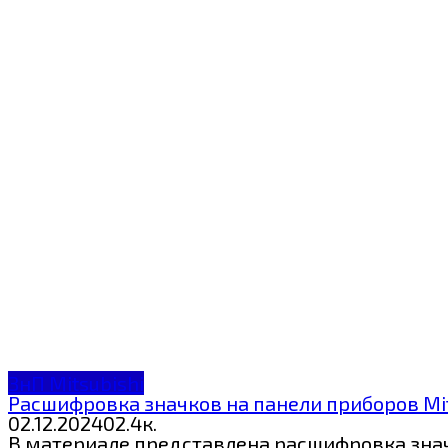
ЗнП Mitsubishi
Расшифровка значков на панели приборов Mits
02.12.2024
0
2.4к.
В материале представлена расшифровка значк