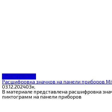
ЗнП Mitsubishi
Расшифровка значков на панели приборов Mits
03.12.2024
0
3к.
В материале представлена расшифровка значк
пиктограмм на панели приборов