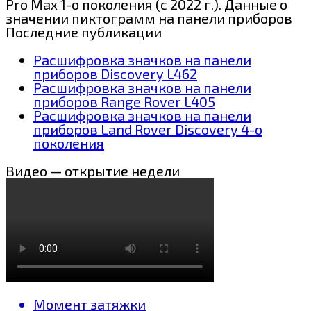
Pro Max 1-о поколения (с 2022 г.). Данные о
значении пиктограмм на панели приборов
Последние публикации
Расшифровка значков на панели
приборов Discovery L462
Расшифровка значков на панели
приборов Range Rover L405
Расшифровка значков на панели
приборов Land Rover Discovery 4-о
поколения
Видео — открытие недели
Момент затяжки