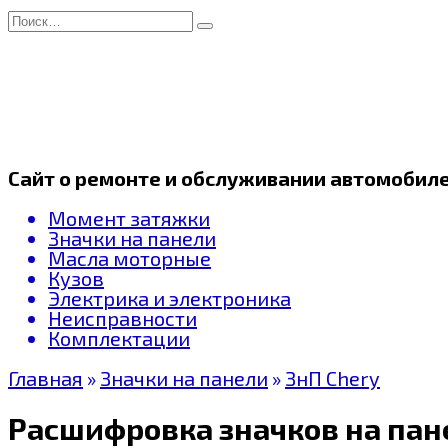
Перейти
Search
к
for:
содержанию
Сайт о ремонте и обслуживании автомобил
Момент затяжки
Значки на панели
Масла моторные
Кузов
Электрика и электроника
Неисправности
Комплектации
Главная
»
Значки на панели
»
ЗнП Chery
Расшифровка значков на пане