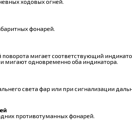
невных ходовых огней.
абаритных фонарей.
й поворота мигает соответствующий индикато
ии мигают одновременно оба индикатора.
альнего света фар или при сигнализации даль
ей
задних противотуманных фонарей.