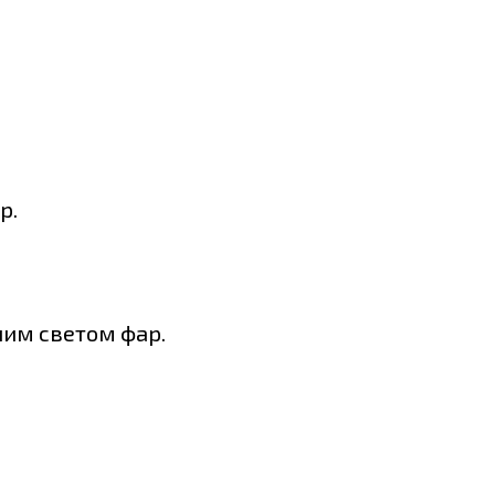
р.
ним светом фар.