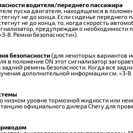
пасности водителя/переднего пассажира
ателе пуска двигателя, находящемся в положе
тегнут не до конца. Если сиденье переднего п
егнут не до конца, то, когда скорость автомо
игнализатор, предупреждая о необходимости п
3-8. Ремни безопасности»).
мня безопасности
(для некоторых вариантов 
ля в положение ON этот сигнализатор загорае
задний ремень безопасности. Когда все задни
лучения дополнительной информации см. «3-8.
истемы
 о низком уровне тормозной жидкости или неи
танцию официального дилера Chery для прове
приводом
ие стояночного тормоза с электроприводом. 