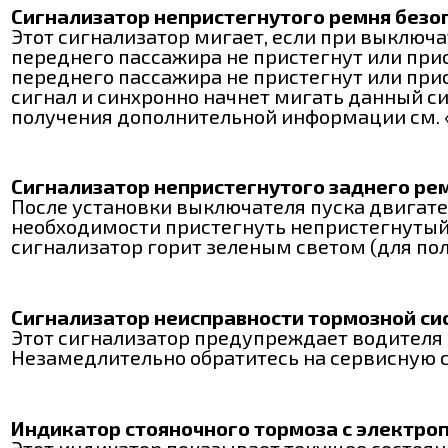
Сигнализатор непристегнутого ремня безо
Этот сигнализатор мигает, если при выключ
переднего пассажира не пристегнут или прис
переднего пассажира не пристегнут или прист
сигнал и синхронно начнет мигать данный с
получения дополнительной информации см. «
Сигнализатор непристегнутого заднего ре
После установки выключателя пуска двигате
необходимости пристегнуть непристегнутый 
сигнализатор горит зеленым светом (для по
Сигнализатор неисправности тормозной с
Этот сигнализатор предупреждает водителя
Незамедлительно обратитесь на сервисную с
Индикатор стояночного тормоза с электро
Этот индикатор показывает текущее состоян