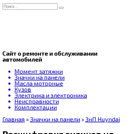
Перейти
Search
к
for:
содержанию
Сайт о ремонте и обслуживании
автомобилей
Момент затяжки
Значки на панели
Масла моторные
Кузов
Электрика и электроника
Неисправности
Комплектации
Главная
»
Значки на панели
»
ЗнП Huyndai
Расшифровка значков на