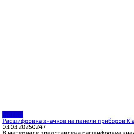
ЗнП Kia
Расшифровка значков на панели приборов Kia 
03.03.2025
0
247
В материале представлена расшифровка значк