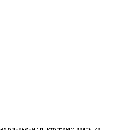
ные о значении пиктограмм взяты из