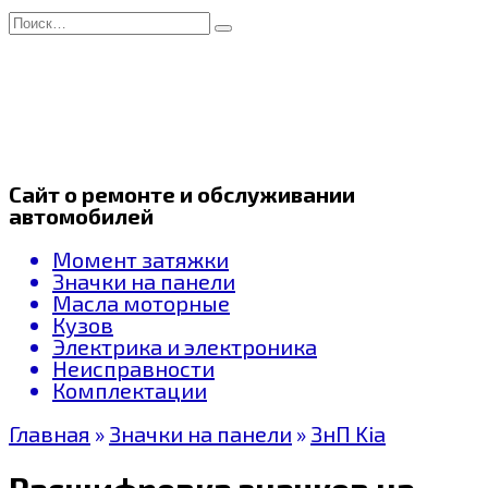
Перейти
Search
к
for:
содержанию
Сайт о ремонте и обслуживании
автомобилей
Момент затяжки
Значки на панели
Масла моторные
Кузов
Электрика и электроника
Неисправности
Комплектации
Главная
»
Значки на панели
»
ЗнП Kia
Расшифровка значков на