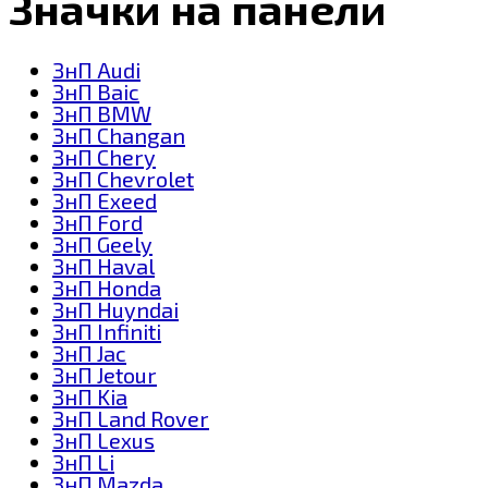
Значки на панели
ЗнП Audi
ЗнП Baic
ЗнП BMW
ЗнП Changan
ЗнП Chery
ЗнП Chevrolet
ЗнП Exeed
ЗнП Ford
ЗнП Geely
ЗнП Haval
ЗнП Honda
ЗнП Huyndai
ЗнП Infiniti
ЗнП Jac
ЗнП Jetour
ЗнП Kia
ЗнП Land Rover
ЗнП Lexus
ЗнП Li
ЗнП Mazda