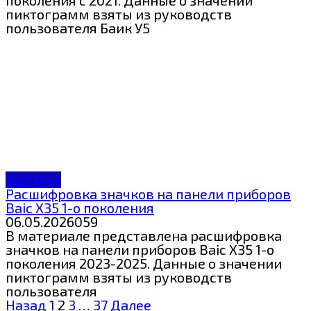
поколения с 2021. Данные о значении
пиктограмм взяты из руководств
пользователя Баик У5
ЗнП Baic
Расшифровка значков на панели приборов
Baic X35 1-о поколения
06.05.2026
0
59
В материале представлена расшифровка
значков на панели приборов Baic X35 1-о
поколения 2023-2025. Данные о значении
пиктограмм взяты из руководств
пользователя
Пагинация
Назад
1
2
3
…
37
Далее