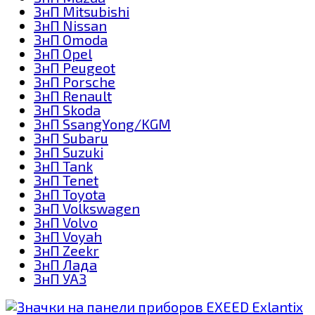
ЗнП Mitsubishi
ЗнП Nissan
ЗнП Omoda
ЗнП Opel
ЗнП Peugeot
ЗнП Porsche
ЗнП Renault
ЗнП Skoda
ЗнП SsangYong/KGM
ЗнП Subaru
ЗнП Suzuki
ЗнП Tank
ЗнП Tenet
ЗнП Toyota
ЗнП Volkswagen
ЗнП Volvo
ЗнП Voyah
ЗнП Zeekr
ЗнП Лада
ЗнП УАЗ