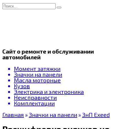
Перейти
Search
к
for:
содержанию
Сайт о ремонте и обслуживании
автомобилей
Момент затяжки
Значки на панели
Масла моторные
Кузов
Электрика и электроника
Неисправности
Комплектации
Главная
»
Значки на панели
»
ЗнП Exeed
Расшифровка значков на