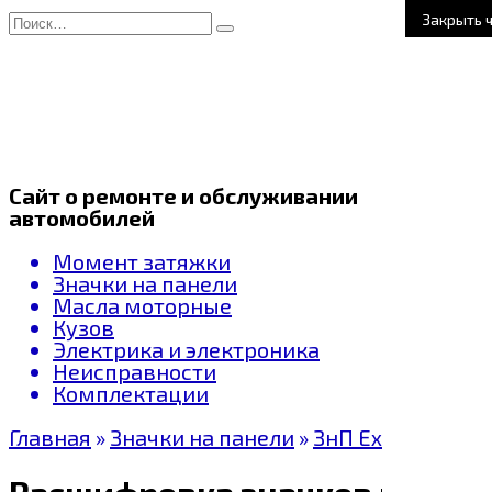
Перейти
Search
Закрыть 
к
for:
содержанию
Сайт о ремонте и обслуживании
автомобилей
Момент затяжки
Значки на панели
Масла моторные
Кузов
Электрика и электроника
Неисправности
Комплектации
Главная
»
Значки на панели
»
ЗнП Exeed
Расшифровка значков на