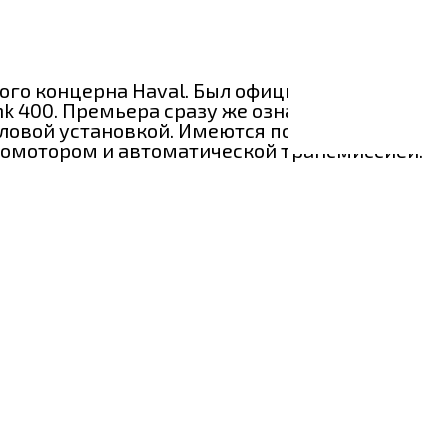
го концерна Haval. Был официально
k 400. Премьера сразу же ознаменовала
иловой установкой. Имеются пока только две
бомотором и автоматической трансмиссией.