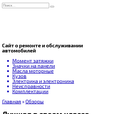
Перейти
Search
к
for:
содержанию
Сайт о ремонте и обслуживании
автомобилей
Момент затяжки
Значки на панели
Масла моторные
Кузов
Электрика и электроника
Неисправности
Комплектации
Главная
»
Обзоры
Лучшая в своем классе —