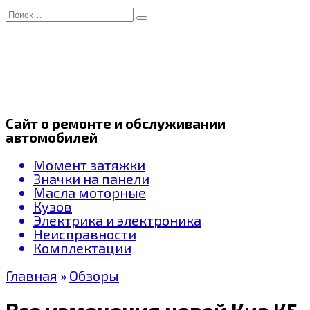
Перейти
Search
к
for:
содержанию
Сайт о ремонте и обслуживании
автомобилей
Момент затяжки
Значки на панели
Масла моторные
Кузов
Электрика и электроника
Неисправности
Комплектации
Главная
»
Обзоры
Все изменения новой Киа К5