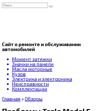
Перейти
Search
к
for:
содержанию
Сайт о ремонте и обслуживании
автомобилей
Момент затяжки
Значки на панели
Масла моторные
Кузов
Электрика и электроника
Неисправности
Комплектации
Главная
»
Обзоры
Проблемы Tesla Model S