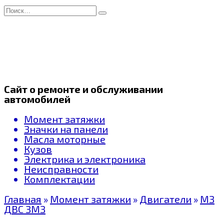
Перейти
Search
к
for:
содержанию
Сайт о ремонте и обслуживании
автомобилей
Момент затяжки
Значки на панели
Масла моторные
Кузов
Электрика и электроника
Неисправности
Комплектации
Главная
»
Момент затяжки
»
Двигатели
»
МЗ
ДВС ЗМЗ