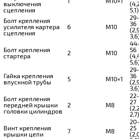
1
М10×1
выключения
(4,
сцепления
5,1)
29-
Болт крепления
36
усилителя картера
6
M10
(2,
сцепления
3,6
44
Болт крепления
56
2
M10
стартера
(4,
5,6
29-
Гайка крепления
36
5
М10×1
впускной трубы
(2,
3,6
22-
Болт крепления
27
передней крышки
2
M8
(2,
головки цилиндров
2,7
20
Винт крепления
25
7
М8
крышки цепи
(2,