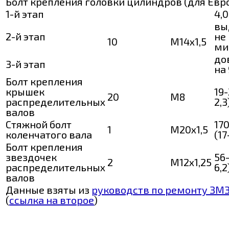
Болт крепления головки цилиндров (для Евро
1-й этап
4,0
вы
2-й этап
не
10
М14х1,5
ми
до
3-й этап
на 
Болт крепления
крышек
19-
20
М8
распределительных
2,3
валов
Стяжной болт
17
1
М20х1,5
коленчатого вала
(17
Болт крепления
звездочек
56-
2
М12х1,25
распределительных
6,2
валов
Данные взяты из
руководств по ремонту ЗМЗ
(
ссылка на второе
)