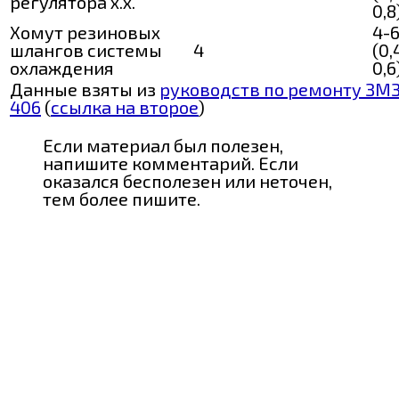
регулятора х.х.
0,8
Хомут резиновых
4-
шлангов системы
4
(0,
охлаждения
0,6
Данные взяты из
руководств по ремонту ЗМ
406
(
ссылка на второе
)
Если материал был полезен,
напишите комментарий. Если
оказался бесполезен или неточен,
тем более пишите.