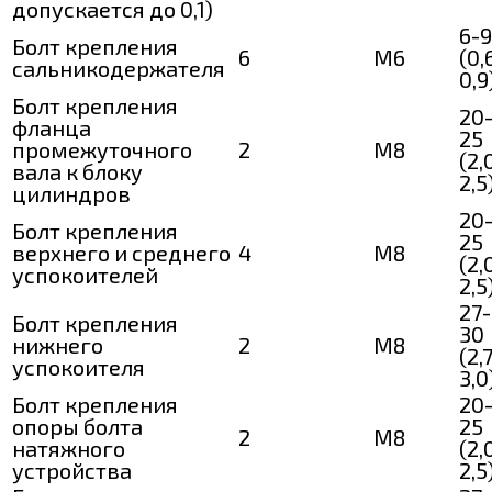
допускается до 0,1)
6-9
Болт крепления
6
M6
(0,
сальникодержателя
0,9
Болт крепления
20
фланца
25
промежуточного
2
M8
(2,
вала к блоку
2,5
цилиндров
20
Болт крепления
25
верхнего и среднего
4
M8
(2,
успокоителей
2,5
27-
Болт крепления
30
нижнего
2
M8
(2,
успокоителя
3,0
Болт крепления
20
опоры болта
25
2
M8
натяжного
(2,
устройства
2,5