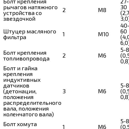
Болт крепления
27-
рычагов натяжного
30
2
М8
устройства со
(2,
звездочкой
3,0
40
Штуцер масляного
60
1
M10
фильтра
(4,
6,0
5-8
Болт крепления
2
M6
(0,
топливопровода
0,8
Болт и гайка
крепления
индуктивных
датчиков
5-8
(детонации,
3
M6
(0,
положения
0,8
распределительного
вала, положения
коленчатого вала)
5-8
Болт хомута
1
M6
(0,