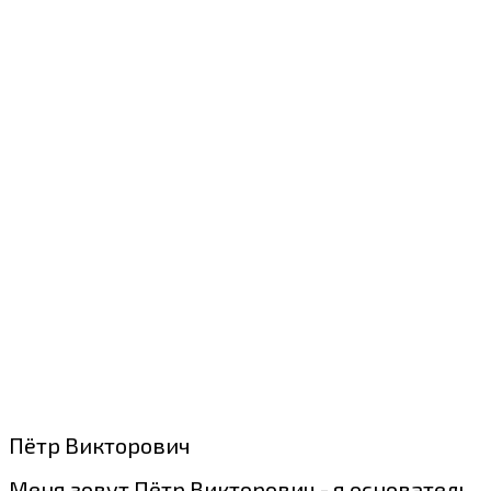
Пётр Викторович
Меня зовут Пётр Викторович - я основатель