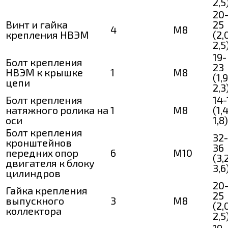
2,5
20
Винт и гайка
25
4
М8
крепления НВЭМ
(2,
2,5
19-
Болт крепления
23
НВЭМ к крышке
1
M8
(1,
цепи
2,3
Болт крепления
14-
натяжного ролика на
1
М8
(1,
оси
1,8)
Болт крепления
32-
кронштейнов
36
передних опор
6
M10
(3,
двигателя к блоку
3,6
цилиндров
20
Гайка крепления
25
выпускного
3
М8
(2,
коллектора
2,5