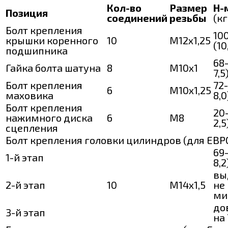
Кол-во
Размер
Н-
Позиция
соединений
резьбы
(к
Болт крепления
10
крышки коренного
10
М12х1,25
(10
подшипника
68-
Гайка болта шатуна
8
М10х1
7,5
Болт крепления
72-
6
М10х1,25
маховика
8,0
Болт крепления
20-
нажимного диска
6
М8
2,5
сцепления
Болт крепления головки цилиндров (для ЕВР
69-
1-й этап
8,2
вы
2-й этап
10
М14х1,5
не
ми
до
3-й этап
на 