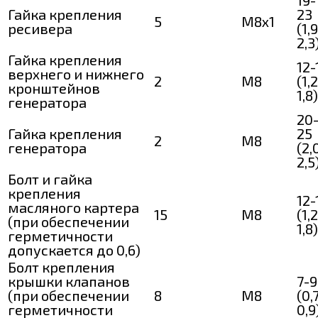
19-
Гайка крепления
23
5
М8х1
ресивера
(1,
2,3
Гайка крепления
12-
верхнего и нижнего
2
M8
(1,
кронштейнов
1,8)
генератора
20
Гайка крепления
25
2
М8
генератора
(2,
2,5
Болт и гайка
крепления
12-
масляного картера
15
M8
(1,
(при обеспечении
1,8)
герметичности
допускается до 0,6)
Болт крепления
крышки клапанов
7-9
(при обеспечении
8
М8
(0,
герметичности
0,9