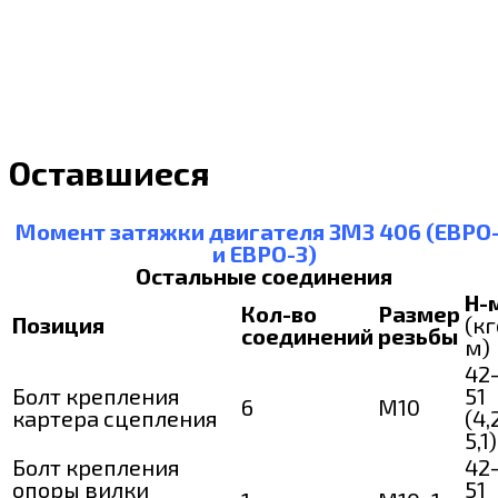
Оставшиеся
Момент затяжки двигателя ЗМЗ 406 (ЕВРО
и ЕВРО-3)
Остальные соединения
Н-
Кол-во
Размер
Позиция
(кг
соединений
резьбы
м)
42
Болт крепления
51
6
М10
картера сцепления
(4,
5,1)
Болт крепления
42
опоры вилки
51