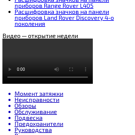
приборов Range Rover L405
Расшифровка значков на панели
приборов Land Rover Discovery 4-о
поколения
Видео — открытие недели
Момент затяжки
Неисправности
Обзоры
Обслуживание
Подвеска
Предохранители
Руководства