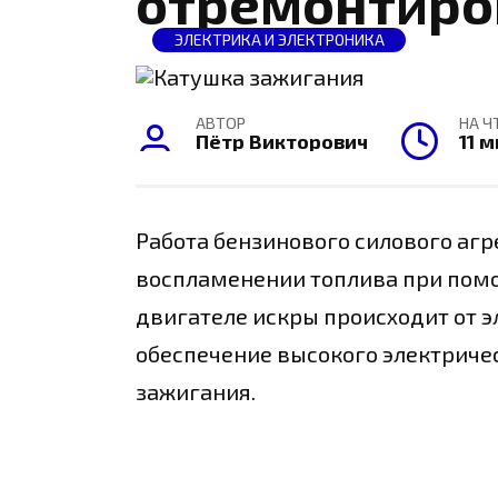
отремонтиро
ЭЛЕКТРИКА И ЭЛЕКТРОНИКА
АВТОР
НА Ч
Пётр Викторович
11 
Работа бензинового силового агр
воспламенении топлива при помо
двигателе искры происходит от эл
обеспечение высокого электриче
зажигания.