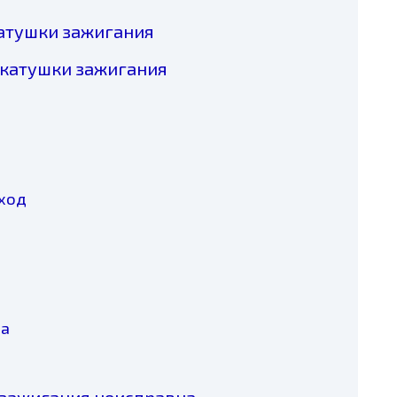
атушки зажигания
катушки зажигания
 ход
па
а зажигания неисправна