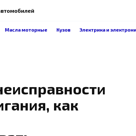
 автомобилей
Масла моторные
Кузов
Электрика и электрон
неисправности
гания, как