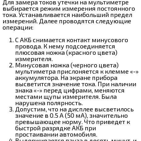
Для замера токов утечки на мультиметре
выбирается режим измерения постоянного
тока. Устанавливается наибольший предел
измерений. Далее проводятся следующие
операции:
С АКБ снимается контакт минусового
провода. К нему подсоединяется
плюсовая ножка (красного цвета)
измерителя.
Минусовая ножка (черного цвета)
мультиметра прислоняется к клемме «-»
аккумулятора. На экране прибора
высветится значение тока. При наличии
знака «-» перед цифрами, меняются
местами щупы измерителя. Была
нарушена полярность.
Допустим, что на дисплее высветилось
значение в 0.5 А (50 мА), значительно
превышающее норму. Что приведет к
быстрой разрядке АКБ при
простаивании автомобиля.
Выдерживается пауза в десять минут, и