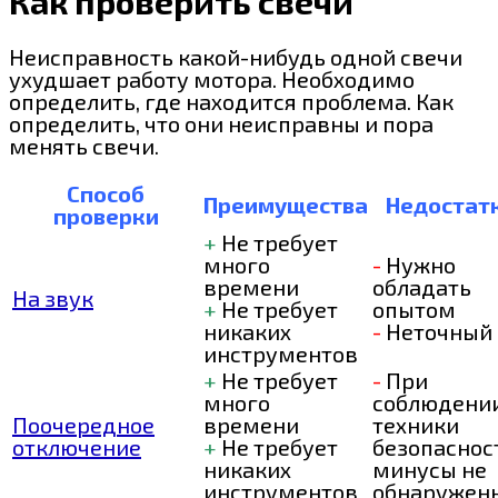
Как проверить свечи
Неисправность какой-нибудь одной свечи
ухудшает работу мотора. Необходимо
определить, где находится проблема. Как
определить, что они неисправны и пора
менять свечи.
Способ
Преимущества
Недостат
проверки
+
Не требует
много
-
Нужно
времени
обладать
На звук
+
Не требует
опытом
никаких
-
Неточный
инструментов
+
Не требует
-
При
много
соблюдени
Поочередное
времени
техники
отключение
+
Не требует
безопаснос
никаких
минусы не
инструментов
обнаружен