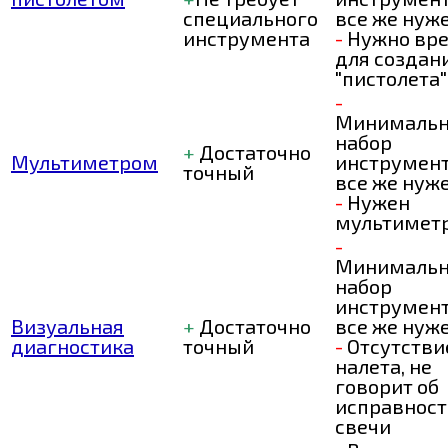
специального
все же нуж
инструмента
-
Нужно вр
для создан
"пистолета"
-
Минималь
набор
+
Достаточно
Мультиметром
инструмен
точный
все же нуж
-
Нужен
мультимет
-
Минималь
набор
инструмен
Визуальная
+
Достаточно
все же нуж
диагностика
точный
-
Отсутстви
налета, не
говорит об
исправност
свечи