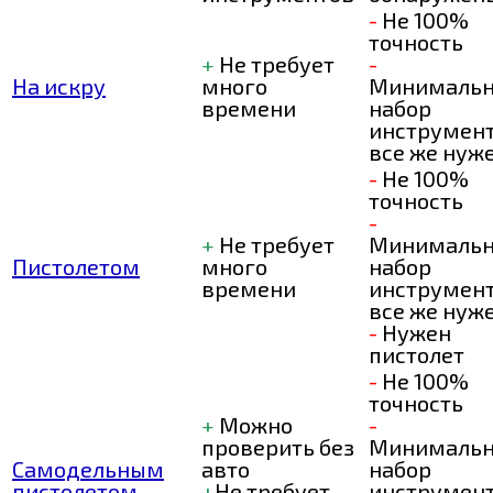
-
Не 100%
точность
+
Не требует
-
На искру
много
Минималь
времени
набор
инструмен
все же нуж
-
Не 100%
точность
-
+
Не требует
Минималь
Пистолетом
много
набор
времени
инструмен
все же нуж
-
Нужен
пистолет
-
Не 100%
точность
+
Можно
-
проверить без
Минималь
Самодельным
авто
набор
пистолетом
+
Не требует
инструмен