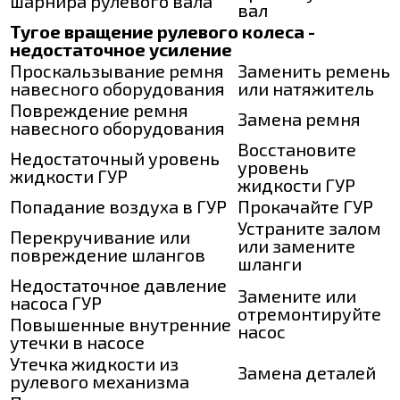
шарнира рулевого вала
вал
Тугое вращение рулевого колеса -
недостаточное усиление
Проскальзывание ремня
Заменить ремень
навесного оборудования
или натяжитель
Повреждение ремня
Замена ремня
навесного оборудования
Восстановите
Недостаточный уровень
уровень
жидкости ГУР
жидкости ГУР
Попадание воздуха в ГУР
Прокачайте ГУР
Устраните залом
Перекручивание или
или замените
повреждение шлангов
шланги
Недостаточное давление
Замените или
насоса ГУР
отремонтируйте
Повышенные внутренние
насос
утечки в насосе
Утечка жидкости из
Замена деталей
рулевого механизма