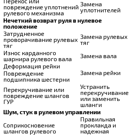
Перекос или
Замена
повреждение уплотнений
уплотнителей
рулевого механизма
Нечеткий возврат руля в нулевое
положение
Затрудненное
Замена рулевых
проворачивание рулевых
тяг
тяг
Износ карданного
Замена вала
шарнира рулевого вала
Деформация рейки
Замена рейки
Повреждение
подшипника шестерни
Устранить
Перекручивание или
перекручивание
повреждение шлангов
или заменить
ГУР
шланги
Шум, стук в рулевом управлении
Правильная
Соприкосновение
проклакда и
шлангов рулевого
надежная