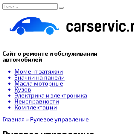
Перейти
Search
к
for:
содержанию
Сайт о ремонте и обслуживании
автомобилей
Момент затяжки
Значки на панели
Масла моторные
Кузов
Электрика и электроника
Неисправности
Комплектации
Главная
»
Рулевое управление
Рулевое управление