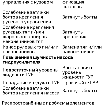
управления с кузовом
фиксация
шлангов
Ослабление затяжки
болтов крепления
Затянуть болты
рулевого управления
Ослабление крепления
рулевых тяг и/или
Затянуть
шаровых шарниров
крепления
наконечников тяг
Износ рулевых тяг и/или
Замена тяг и/или
наконечников
наконечников
Повышенная шумность насоса
гидроусилителя
Восстановите
Недостаточный уровень
уровень
жидкости ГУР
жидкости ГУР
Попадание воздуха в ГУР
Прокачайте ГУР
Ослабление затяжки
Затянуть болты
болтов крепления насоса
Распространённые проблемы элементов