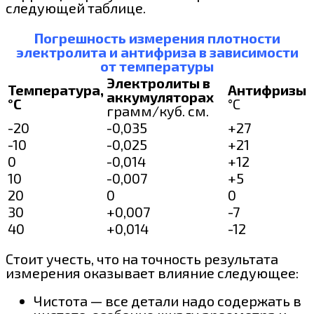
следующей таблице.
Погрешность измерения плотности
электролита и антифриза в зависимости
от температуры
Электролиты в
Температура,
Антифризы
аккумуляторах
°C
°С
грамм/куб. см.
-20
-0,035
+27
-10
-0,025
+21
0
-0,014
+12
10
-0,007
+5
20
0
0
30
+0,007
-7
40
+0,014
-12
Стоит учесть, что на точность результата
измерения оказывает влияние следующее:
Чистота — все детали надо содержать в