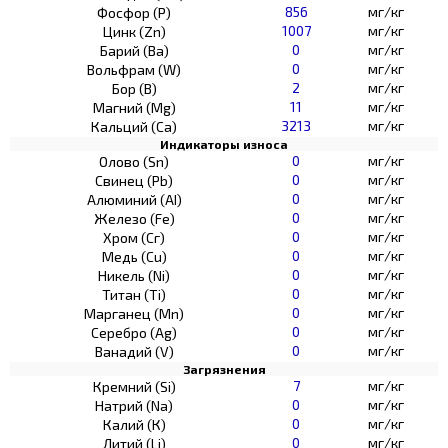
856
мг/кг
Фосфор (Р)
1007
мг/кг
Цинк (Zn)
0
мг/кг
Барий (Ва)
0
мг/кг
Вольфрам (W)
2
мг/кг
Бор (В)
11
мг/кг
Магний (Mg)
3213
мг/кг
Кальций (Са)
Индикаторы износа
0
мг/кг
Олово (Sn)
0
мг/кг
Свинец (Pb)
0
мг/кг
Алюминий (AI)
0
мг/кг
Железо (Fe)
0
мг/кг
Хром (Сг)
0
мг/кг
Медь (Cu)
0
мг/кг
Никель (Ni)
0
мг/кг
Титан (Ti)
0
мг/кг
Марганец (Mn)
0
мг/кг
Серебро (Ag)
0
мг/кг
Ванадий (V)
Загрязнения
7
мг/кг
Кремний (Si)
0
мг/кг
Натрий (Na)
0
мг/кг
Калий (К)
0
мг/кг
Литий (Li)