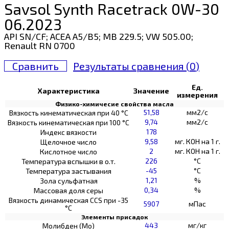
Savsol Synth Racetrack 0W-30
06.2023
API SN/CF; ACEA A5/B5; MB 229.5; VW 505.00;
Renault RN 0700
Сравнить
Результаты сравнения (
0
)
Ед.
Характеристика
Значение
измерения
Физико-химичесие свойства масла
51,58
мм2/с
Вязкость кинематическая при 40 °С
9,74
мм2/с
Вязкость кинематическая при 100 °С
178
Индекс вязкости
9,58
мг. КОН на 1 г.
Щелочное число
2
мг. КОН на 1 г.
Кислотное число
226
°C
Температура вспышки в о.т.
-45
°C
Температура застывания
1,21
%
Зола сульфатная
0,34
%
Массовая доля серы
Вязкость динамическая CCS при -35
5907
мПас
°С
Элементы присадок
443
мг/кг
Молибден (Мо)