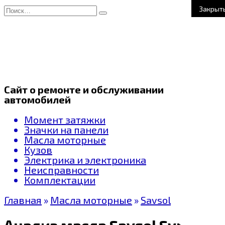
Перейти
Search
Закрыт
к
for:
содержанию
Сайт о ремонте и обслуживании
автомобилей
Момент затяжки
Значки на панели
Масла моторные
Кузов
Электрика и электроника
Неисправности
Комплектации
Главная
»
Масла моторные
»
Savsol
Анализ масла Savsol Synth