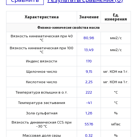
Ед.
Характеристика
Значение
измерения
Физико-химичесие свойства масла
Вязкость кинематическая при 40
80,96
мм2/с
°С
Вязкость кинематическая при 100
13,49
мм2/с
°С
Индекс вязкости
170
Щелочное число
9,15
мг. КОН на 1 г.
Кислотное число
2,25
мг. КОН на 1 г.
Температура вспышки в о.т.
222
°C
Температура застывания
-41
°C
Зола сульфатная
1,26
%
Вязкость динамическая CCS при
5576
мПас
-30 °С
Массовая доля серы
0,32
%