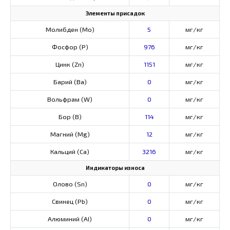
Элементы присадок
Молибден (Мо)
5
мг/кг
Фосфор (Р)
976
мг/кг
Цинк (Zn)
1151
мг/кг
Барий (Ва)
0
мг/кг
Вольфрам (W)
0
мг/кг
Бор (В)
114
мг/кг
Магний (Mg)
12
мг/кг
Кальций (Са)
3216
мг/кг
Индикаторы износа
Олово (Sn)
0
мг/кг
Свинец (Pb)
0
мг/кг
Алюминий (AI)
0
мг/кг