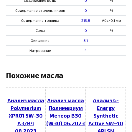
Содержание воды
0
%
Содержание этиленгликоля
0
%
Содержание топлива
213,8
Абс/0,1 мм
Сажа
0
%
Окисление
8,1
Нитрование
4
Похожие масла
Анализ масла
Анализ масла
Анализ G-
Polymerium
Полимериум
Energy
XPRO1 5W-30
Метеор В30
Synthetic
A3/B4
(W30) 06.2023
Active 5W-40
08.2023
API SN