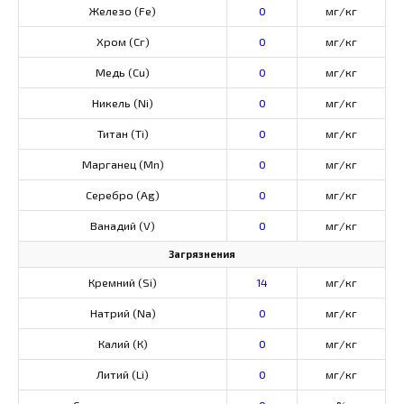
Железо (Fe)
0
мг/кг
Хром (Сг)
0
мг/кг
Медь (Cu)
0
мг/кг
Никель (Ni)
0
мг/кг
Титан (Ti)
0
мг/кг
Марганец (Mn)
0
мг/кг
Серебро (Ag)
0
мг/кг
Ванадий (V)
0
мг/кг
Загрязнения
Кремний (Si)
14
мг/кг
Натрий (Na)
0
мг/кг
Калий (К)
0
мг/кг
Литий (Li)
0
мг/кг