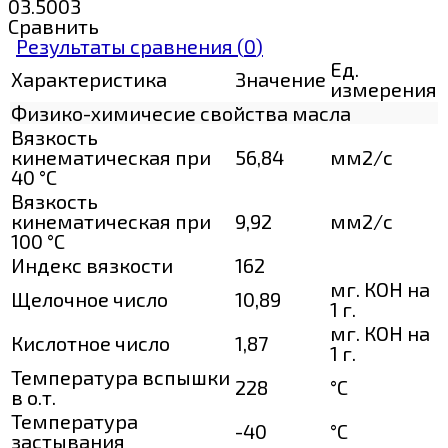
03.5003
Сравнить
Результаты сравнения (
0
)
Ед.
Характеристика
Значение
измерения
Физико-химичесие свойства масла
Вязкость
кинематическая при
56,84
мм2/с
40 °С
Вязкость
кинематическая при
9,92
мм2/с
100 °С
Индекс вязкости
162
мг. КОН на
Щелочное число
10,89
1 г.
мг. КОН на
Кислотное число
1,87
1 г.
Температура вспышки
228
°C
в о.т.
Температура
-40
°C
застывания