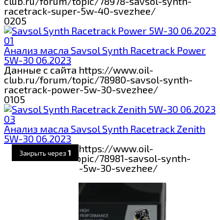
club.ru/forum/topic/78978-savsol-synth-
racetrack-super-5w-40-svezhee/
0
205
Анализ масла Savsol Synth Racetrack Power
5W-30 06.2023
Данные с сайта https://www.oil-
club.ru/forum/topic/78980-savsol-synth-
racetrack-power-5w-30-svezhee/
0
105
Анализ масла Savsol Synth Racetrack Zenith
5W-30 06.2023
Данные с сайта https://www.oil-
club.ru/forum/topic/78981-savsol-synth-
racetrack-zenith-5w-30-svezhee/
0
95