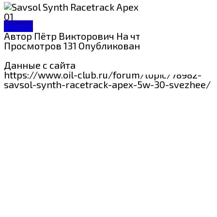
Savsol
Автор
Пётр Викторович
На чтение
1 мин
Просмотров
131
Опубликовано
22.08.2024
Данные с сайта
https://www.oil-club.ru/forum/topic/78982-
savsol-synth-racetrack-apex-5w-30-svezhee/