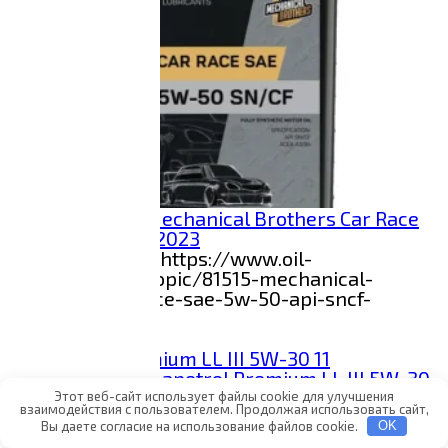
Анализ масла Mechanical Brothers Car Race
5W-50 SN/CF 11.2023
Данные с сайта https://www.oil-
club.ru/forum/topic/81515-mechanical-
brothers-car-race-sae-5w-50-api-sncf-
svezhee/
0
194
Анализ масла Mapetrol Premium LL III 5W-30
08.2023
Этот веб-сайт использует файлы cookie для улучшения
взаимодействия с пользователем. Продолжая использовать сайт,
Данные с сайта https://www.oil-
Вы даете согласие на использование файлов cookie.
OK
club.ru/forum/topic/81087-mapetrol-