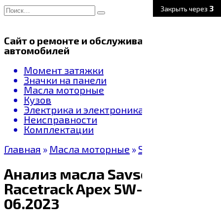
Перейти
Search
2
Закрыть через
к
for:
содержанию
Сайт о ремонте и обслуживании
автомобилей
Момент затяжки
Значки на панели
Масла моторные
Кузов
Электрика и электроника
Неисправности
Комплектации
Главная
»
Масла моторные
»
Savsol
Анализ масла Savsol Synth
Racetrack Apex 5W-30
06.2023