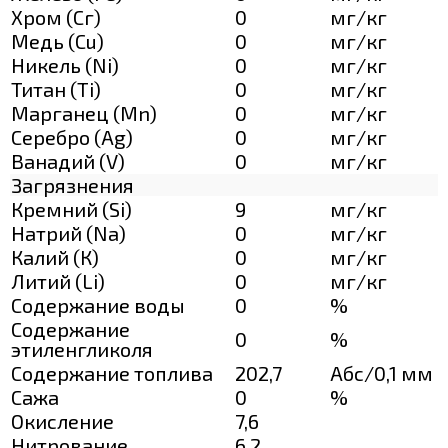
Хром (Сг)
0
мг/кг
Медь (Cu)
0
мг/кг
Никель (Ni)
0
мг/кг
Титан (Ti)
0
мг/кг
Марганец (Mn)
0
мг/кг
Серебро (Ag)
0
мг/кг
Ванадий (V)
0
мг/кг
Загрязнения
Кремний (Si)
9
мг/кг
Натрий (Na)
0
мг/кг
Калий (К)
0
мг/кг
Литий (Li)
0
мг/кг
Содержание воды
0
%
Содержание
0
%
этиленгликоля
Содержание топлива
202,7
Абс/0,1 мм
Сажа
0
%
Окисление
7,6
Нитрование
6,2