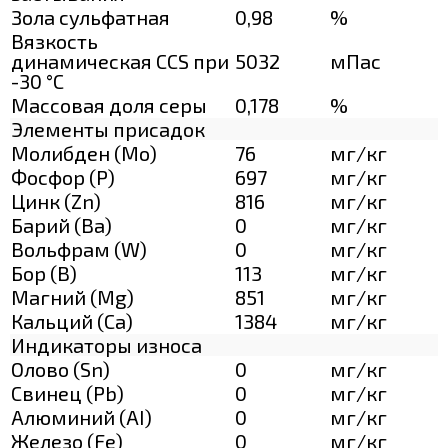
Зола сульфатная
0,98
%
Вязкость
динамическая CCS при
5032
мПас
-30 °С
Массовая доля серы
0,178
%
Элементы присадок
Молибден (Мо)
76
мг/кг
Фосфор (Р)
697
мг/кг
Цинк (Zn)
816
мг/кг
Барий (Ва)
0
мг/кг
Вольфрам (W)
0
мг/кг
Бор (В)
113
мг/кг
Магний (Mg)
851
мг/кг
Кальций (Са)
1384
мг/кг
Индикаторы износа
Олово (Sn)
0
мг/кг
Свинец (Pb)
0
мг/кг
Алюминий (AI)
0
мг/кг
Железо (Fe)
0
мг/кг