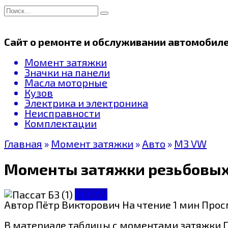
Перейти
Search
к
for:
содержанию
Сайт о ремонте и обслуживании автомобил
Момент затяжки
Значки на панели
Масла моторные
Кузов
Электрика и электроника
Неисправности
Комплектации
Главная
»
Момент затяжки
»
Авто
»
МЗ VW
Моменты затяжки резьбовых
МЗ VW
Автор
Пётр Викторович
На чтение
1 мин
Прос
В материале таблицы с моментами затяжки П