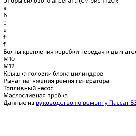
Опоры силового агрегата (см рис 1 120):
а
b
c
e
f
f
Болты крепления коробки передач к двигате
М10
M12
Крышка головки блока цилиндров
Рычаг натяжения ремня генератора
Топливный насос
Маслосливная пробка
Данные из
руководство по ремонту Пассат Б