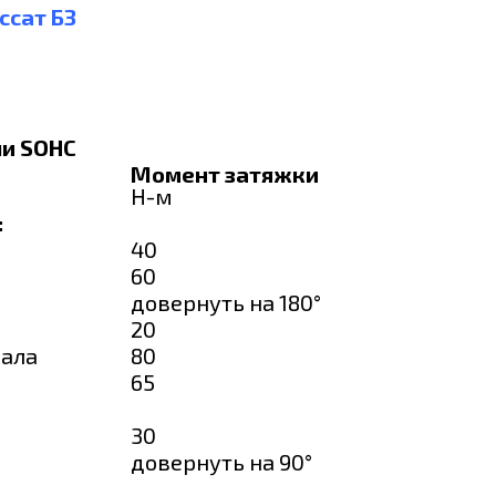
ссат Б3
ли SOHC
Момент затяжки
Н-м
:
40
60
довернуть на 180°
20
вала
80
65
30
довернуть на 90°