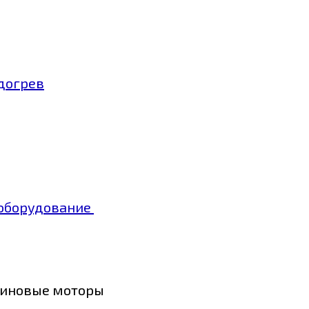
догрев
ооборудование
нзиновые моторы