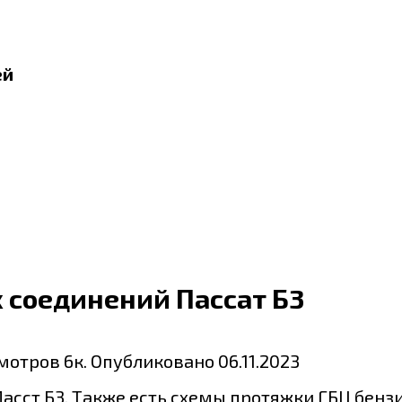
ей
 соединений Пассат Б3
мотров
6к.
Опубликовано
06.11.2023
асст Б3. Также есть схемы протяжки ГБЦ бенз