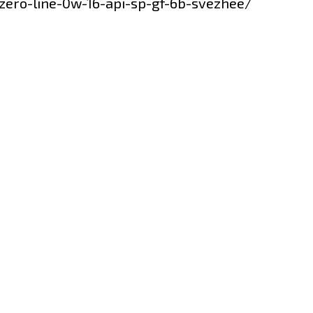
-zero-line-0w-16-api-sp-gf-6b-svezhee/