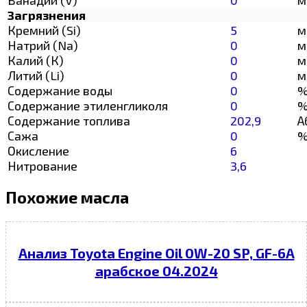
Загрязнения
Кремний (Si)
5
м
Натрий (Na)
0
м
Калий (К)
0
м
Литий (Li)
0
м
Содержание воды
0
Содержание этиленгликоля
0
Содержание топлива
202,9
А
Сажа
0
Окисление
6
Нитрование
3,6
Похожие масла
Анализ Toyota Engine Oil 0W-20 SP, GF-6A
арабское 04.2024