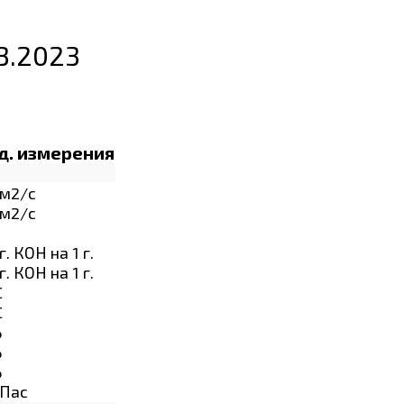
03.2023
д. измерения
м2/с
м2/с
г. КОН на 1 г.
г. КОН на 1 г.
C
C
%
%
%
Пас