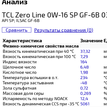
Анализ
TCL Zero Line 0W-16 SP GF-6B 
API SP; ILSAC GF-6B
Сравнить
Результаты сравнения (
0
)
Характеристика
Значение
Е
Физико-химичесие свойства масла
Вязкость кинематическая при 40 °С
37,32
м
Вязкость кинематическая при 100 °С
7,29
м
Индекс вязкости
164
Щелочное число
6,48
м
Кислотное число
1,98
м
Температура вспышки в о.т.
234
°
Температура застывания
-48
°
Зола сульфатная
0,72
Массовая доля серы
0,269
Испаряемость по методу NOACK
12,4
Вязкость динамическая CCS при -35 °С
5061
м