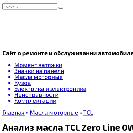
Перейти
Search
к
for:
содержанию
Сайт о ремонте и обслуживании автомобил
Момент затяжки
Значки на панели
Масла моторные
Кузов
Электрика и электроника
Неисправности
Комплектации
Главная
»
Масла моторные
»
TCL
Анализ масла TCL Zero Line 0