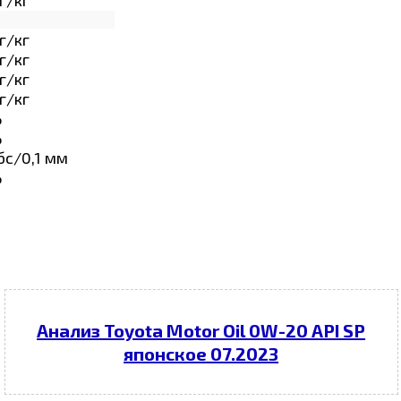
г/кг
г/кг
г/кг
г/кг
%
%
бс/0,1 мм
%
Анализ Toyota Motor Oil 0W-20 API SP
японское 07.2023