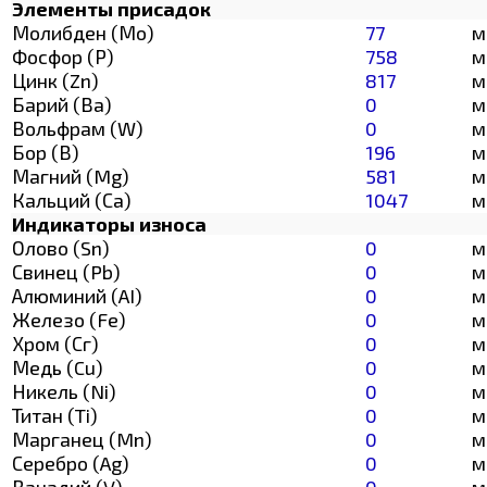
Элементы присадок
Молибден (Мо)
77
м
Фосфор (Р)
758
м
Цинк (Zn)
817
м
Барий (Ва)
0
м
Вольфрам (W)
0
м
Бор (В)
196
м
Магний (Mg)
581
м
Кальций (Са)
1047
м
Индикаторы износа
Олово (Sn)
0
м
Свинец (Pb)
0
м
Алюминий (AI)
0
м
Железо (Fe)
0
м
Хром (Сг)
0
м
Медь (Cu)
0
м
Никель (Ni)
0
м
Титан (Ti)
0
м
Марганец (Mn)
0
м
Серебро (Ag)
0
м
Ванадий (V)
0
м