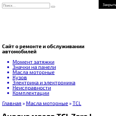
Перейти
Search
Закрыт
к
for:
содержанию
Сайт о ремонте и обслуживании
автомобилей
Момент затяжки
Значки на панели
Масла моторные
Кузов
Электрика и электроника
Неисправности
Комплектации
Главная
»
Масла моторные
»
TCL
Анализ масла TCL Zero Line