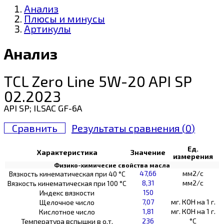
Анализ
Плюсы и минусы
Артикулы
Анализ
TCL Zero Line 5W-20 API SP
02.2023
API SP; ILSAC GF-6A
Сравнить
Результаты сравнения (
0
)
Ед.
Характеристика
Значение
измерения
Физико-химичесие свойства масла
47,66
мм2/с
Вязкость кинематическая при 40 °С
8,31
мм2/с
Вязкость кинематическая при 100 °С
150
Индекс вязкости
7,07
мг. КОН на 1 г.
Щелочное число
1,81
мг. КОН на 1 г.
Кислотное число
236
°C
Температура вспышки в о.т.