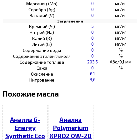
0
мг/кг
Марганец (Mn)
0
мг/кг
Серебро (Ag)
0
мг/кг
Ванадий (V)
Загрязнения
5
мг/кг
Кремний (Si)
0
мг/кг
Натрий (Na)
0
мг/кг
Калий (К)
0
мг/кг
Литий (Li)
0
%
Содержание воды
0
%
Содержание этиленгликоля
203,5
Абс/0,1 мм
Содержание топлива
0
%
Сажа
6,1
Окисление
3,6
Нитрование
Похожие масла
Анализ G-
Анализ
Energy
Polymerium
Synthetic Eco
XPRO2 0W-20