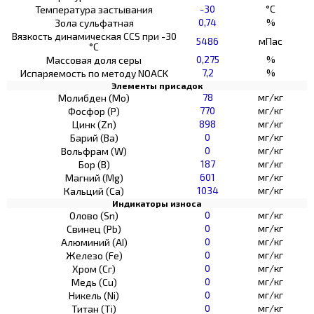
-30
°C
Температура застывания
0,74
%
Зола сульфатная
Вязкость динамическая CCS при -30
5486
мПас
°С
0,275
%
Массовая доля серы
7,2
%
Испаряемость по методу NOACK
Элементы присадок
78
мг/кг
Молибден (Мо)
770
мг/кг
Фосфор (Р)
898
мг/кг
Цинк (Zn)
0
мг/кг
Барий (Ва)
0
мг/кг
Вольфрам (W)
187
мг/кг
Бор (В)
601
мг/кг
Магний (Mg)
1034
мг/кг
Кальций (Са)
Индикаторы износа
0
мг/кг
Олово (Sn)
0
мг/кг
Свинец (Pb)
0
мг/кг
Алюминий (AI)
0
мг/кг
Железо (Fe)
0
мг/кг
Хром (Сг)
0
мг/кг
Медь (Cu)
0
мг/кг
Никель (Ni)
0
мг/кг
Титан (Ti)