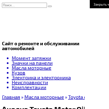
Перейти
Search
Закрыть 
к
for:
содержанию
Сайт о ремонте и обслуживании
автомобилей
Момент затяжки
Значки на панели
Масла моторные
Кузов
Электрика и электроника
Неисправности
Комплектации
Главная
»
Масла моторные
»
Toyota oil
Анализ Toyota Motor Oil 0W-