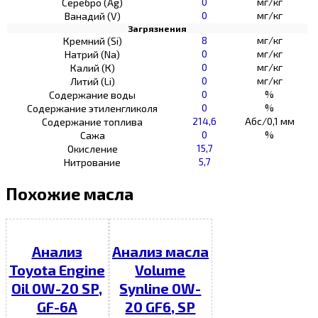
0
мг/кг
Серебро (Ag)
0
мг/кг
Ванадий (V)
Загрязнения
8
мг/кг
Кремний (Si)
0
мг/кг
Натрий (Na)
0
мг/кг
Калий (К)
0
мг/кг
Литий (Li)
0
%
Содержание воды
0
%
Содержание этиленгликоля
214,6
Абс/0,1 мм
Содержание топлива
0
%
Сажа
15,7
Окисление
5,7
Нитрование
Похожие масла
Анализ
Анализ масла
Toyota Engine
Volume
Oil 0W-20 SP,
Synline 0W-
GF-6A
20 GF6, SP