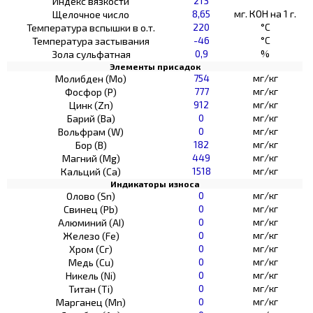
213
Индекс вязкости
8,65
мг. КОН на 1 г.
Щелочное число
220
°C
Температура вспышки в о.т.
-46
°C
Температура застывания
0,9
%
Зола сульфатная
Элементы присадок
754
мг/кг
Молибден (Мо)
777
мг/кг
Фосфор (Р)
912
мг/кг
Цинк (Zn)
0
мг/кг
Барий (Ва)
0
мг/кг
Вольфрам (W)
182
мг/кг
Бор (В)
449
мг/кг
Магний (Mg)
1518
мг/кг
Кальций (Са)
Индикаторы износа
0
мг/кг
Олово (Sn)
0
мг/кг
Свинец (Pb)
0
мг/кг
Алюминий (AI)
0
мг/кг
Железо (Fe)
0
мг/кг
Хром (Сг)
0
мг/кг
Медь (Cu)
0
мг/кг
Никель (Ni)
0
мг/кг
Титан (Ti)
0
мг/кг
Марганец (Mn)