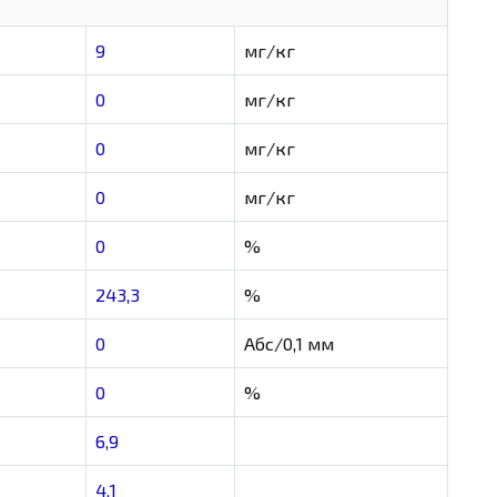
9
мг/кг
0
мг/кг
0
мг/кг
0
мг/кг
0
%
243,3
%
0
Абс/0,1 мм
0
%
6,9
4,1