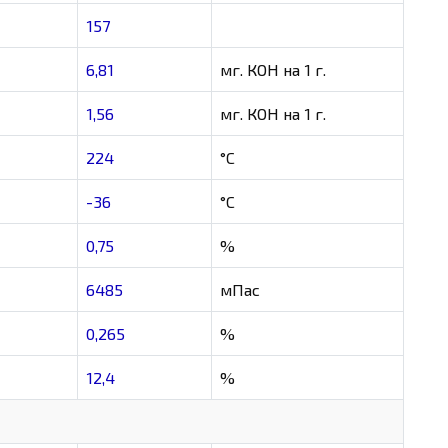
157
6,81
мг. КОН на 1 г.
1,56
мг. КОН на 1 г.
224
°C
-36
°C
0,75
%
6485
мПас
0,265
%
12,4
%