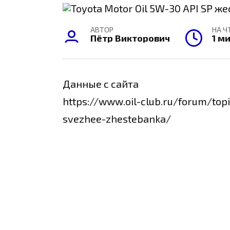
АВТОР
НА Ч
Пётр Викторович
1 м
Данные с сайта
https://www.oil-club.ru/forum/top
svezhee-zhestebanka/