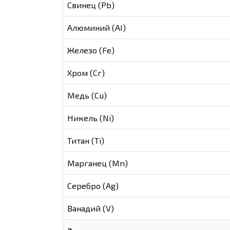
Свинец (Pb)
Алюминий (AI)
Железо (Fe)
Хром (Сг)
Медь (Cu)
Никель (Ni)
Титан (Ti)
Марганец (Mn)
Серебро (Ag)
Ванадий (V)