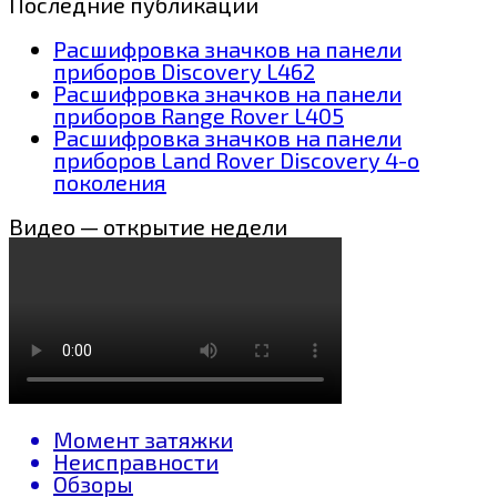
Последние публикации
Расшифровка значков на панели
приборов Discovery L462
Расшифровка значков на панели
приборов Range Rover L405
Расшифровка значков на панели
приборов Land Rover Discovery 4-о
поколения
Видео — открытие недели
Момент затяжки
Неисправности
Обзоры