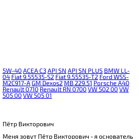
5W-40
ACEA C3
API SN
API SN PLUS
BMW LL-
04
Fiat 9.55535-S2
Fiat 9.55535-T2
Ford WSS-
M2C917-A
GM Dexos2
MB 229.51
Porsche A40
Renault 0710
Renault RN 0700
VW 502 00
VW
505 00
VW 505 01
Пётр Викторович
Меня зовут Пётр Викторович - я основатель