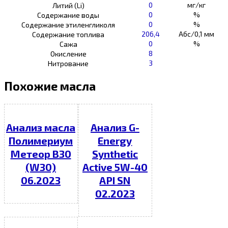
0
мг/кг
Литий (Li)
0
%
Содержание воды
0
%
Содержание этиленгликоля
206,4
Абс/0,1 мм
Содержание топлива
0
%
Сажа
8
Окисление
3
Нитрование
Похожие масла
Анализ масла
Анализ G-
Полимериум
Energy
Метеор В30
Synthetic
(W30)
Active 5W-40
06.2023
API SN
02.2023