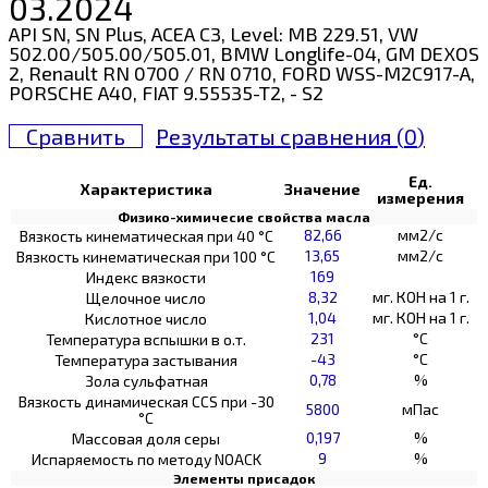
03.2024
API SN, SN Plus, ACEA C3, Level: MB 229.51, VW
502.00/505.00/505.01, BMW Longlife-04, GM DEXOS
2, Renault RN 0700 / RN 0710, FORD WSS-M2C917-A,
PORSCHE A40, FIAT 9.55535-T2, - S2
Сравнить
Результаты сравнения (
0
)
Ед.
Характеристика
Значение
измерения
Физико-химичесие свойства масла
82,66
мм2/с
Вязкость кинематическая при 40 °С
13,65
мм2/с
Вязкость кинематическая при 100 °С
169
Индекс вязкости
8,32
мг. КОН на 1 г.
Щелочное число
1,04
мг. КОН на 1 г.
Кислотное число
231
°C
Температура вспышки в о.т.
-43
°C
Температура застывания
0,78
%
Зола сульфатная
Вязкость динамическая CCS при -30
5800
мПас
°С
0,197
%
Массовая доля серы
9
%
Испаряемость по методу NOACK
Элементы присадок