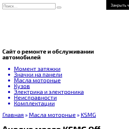
Перейти
Search
Закрыть 
к
for:
содержанию
Сайт о ремонте и обслуживании
автомобилей
Момент затяжки
Значки на панели
Масла моторные
Кузов
Электрика и электроника
Неисправности
Комплектации
Главная
»
Масла моторные
»
KSMG
Анализ масла KSMG Official