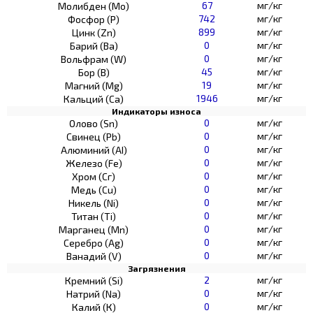
67
мг/кг
Молибден (Мо)
742
мг/кг
Фосфор (Р)
899
мг/кг
Цинк (Zn)
0
мг/кг
Барий (Ва)
0
мг/кг
Вольфрам (W)
45
мг/кг
Бор (В)
19
мг/кг
Магний (Mg)
1946
мг/кг
Кальций (Са)
Индикаторы износа
0
мг/кг
Олово (Sn)
0
мг/кг
Свинец (Pb)
0
мг/кг
Алюминий (AI)
0
мг/кг
Железо (Fe)
0
мг/кг
Хром (Сг)
0
мг/кг
Медь (Cu)
0
мг/кг
Никель (Ni)
0
мг/кг
Титан (Ti)
0
мг/кг
Марганец (Mn)
0
мг/кг
Серебро (Ag)
0
мг/кг
Ванадий (V)
Загрязнения
2
мг/кг
Кремний (Si)
0
мг/кг
Натрий (Na)
0
мг/кг
Калий (К)