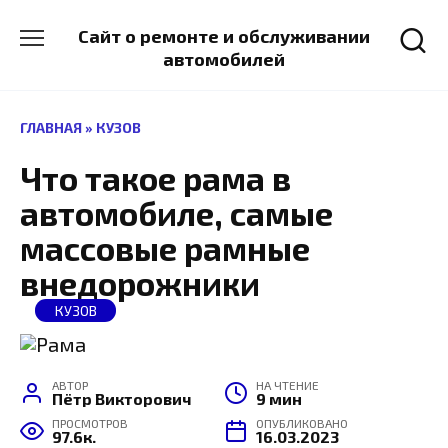
Перейти
к
Сайт о ремонте и обслуживании
содержанию
автомобилей
ГЛАВНАЯ
»
КУЗОВ
Что такое рама в
автомобиле, самые
массовые рамные
внедорожники
КУЗОВ
АВТОР
НА ЧТЕНИЕ
Пётр Викторович
9 мин
ПРОСМОТРОВ
ОПУБЛИКОВАНО
97.6к.
16.03.2023