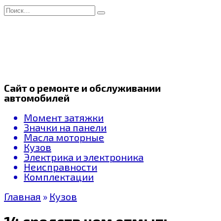
Перейти
Search
к
for:
содержанию
Сайт о ремонте и обслуживании
автомобилей
Момент затяжки
Значки на панели
Масла моторные
Кузов
Электрика и электроника
Неисправности
Комплектации
Главная
»
Кузов
14 средств чем отмыть