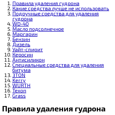
Правила удаления гудрона
Какие средства лучше не использовать
Подручные средства для удаления
гудрона
WD-40
Масло подсолнечное
Маргарин
Бензин
Дизель
Уайт-спирит
Керосин
Антисиликон
Специальные средства для удаления
битума
3TON
Kerry
WURTH
Texon
Grass
Правила удаления гудрона