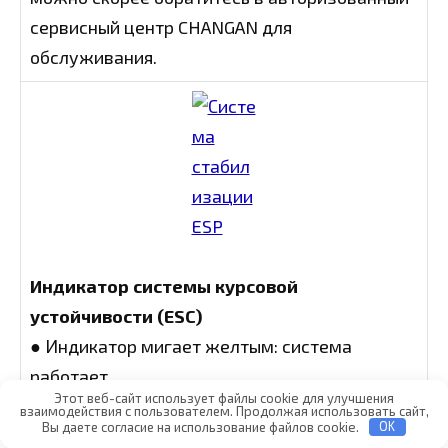
сервисный центр CHANGAN для
обслуживания.
Индикатор системы курсовой
устойчивости (ESC)
● Индикатор мигает желтым: система
работает.
Этот веб-сайт использует файлы cookie для улучшения
● Индикатор постоянно горит желтым:
взаимодействия с пользователем. Продолжая использовать сайт,
Вы даете согласие на использование файлов cookie.
OK
система ESC неисправна. Обратитесь в