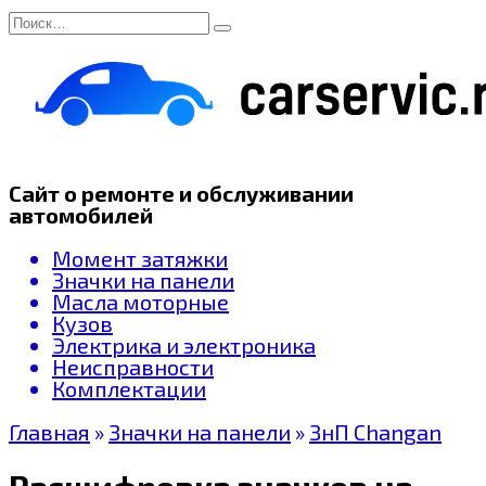
Перейти
Search
к
for:
содержанию
Сайт о ремонте и обслуживании
автомобилей
Момент затяжки
Значки на панели
Масла моторные
Кузов
Электрика и электроника
Неисправности
Комплектации
Главная
»
Значки на панели
»
ЗнП Changan
Расшифровка значков на