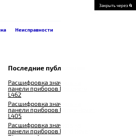
3
Закрыть через
ика
Неисправности
Последние публикации
Расшифровка значков на
панели приборов Discovery
L462
Расшифровка значков на
панели приборов Range Rover
L405
Расшифровка значков на
панели приборов Land Rover