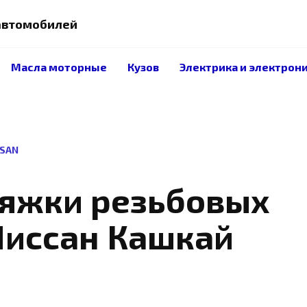
 автомобилей
Масла моторные
Кузов
Электрика и электрон
SSAN
яжки резьбовых
Ниссан Кашкай