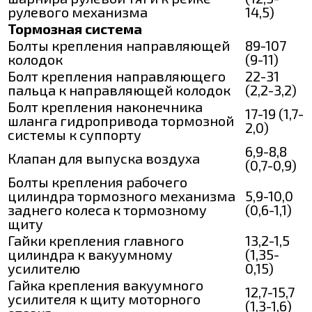
рулевого механизма
14,5)
Тормозная система
Болты крепления направляющей
89-107
колодок
(9-11)
Болт крепления направляющего
22-31
пальца к направляющей колодок
(2,2-3,2)
Болт крепления наконечника
17-19 (1,7-
шланга гидропривода тормозной
2,0)
системы к суппорту
6,9-8,8
Клапан для выпуска воздуха
(0,7-0,9)
Болты крепления рабочего
цилиндра тормозного механизма
5,9-10,0
заднего колеса к тормозному
(0,6-1,1)
щиту
Гайки крепления главного
13,2-1,5
цилиндра к вакуумному
(1,35-
усилителю
0,15)
Гайка крепления вакуумного
12,7-15,7
усилителя к щиту моторного
(1,3-1,6)