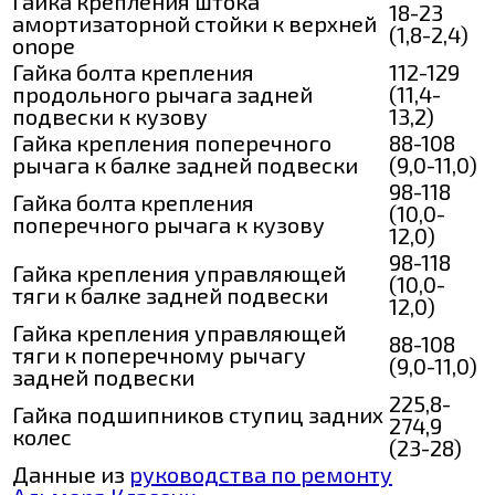
Гайка крепления штока
18-23
амортизаторной стойки к верхней
(1,8-2,4)
onope
Гайка болта крепления
112-129
продольного рычага задней
(11,4-
подвески к кузову
13,2)
Гайка крепления поперечного
88-108
рычага к балке задней подвески
(9,0-11,0)
98-118
Гайка болта крепления
(10,0-
поперечного рычага к кузову
12,0)
98-118
Гайка крепления управляющей
(10,0-
тяги к балке задней подвески
12,0)
Гайка крепления управляющей
88-108
тяги к поперечному рычагу
(9,0-11,0)
задней подвески
225,8-
Гайка подшипников ступиц задних
274,9
колес
(23-28)
Данные из
руководства по ремонту