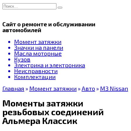
Перейти
Search
к
for:
содержанию
Сайт о ремонте и обслуживании
автомобилей
Момент затяжки
Значки на панели
Масла моторные
Кузов
Электрика и электроника
Неисправности
Комплектации
Главная
»
Момент затяжки
»
Авто
»
МЗ Nissan
Моменты затяжки
резьбовых соединений
Альмера Классик