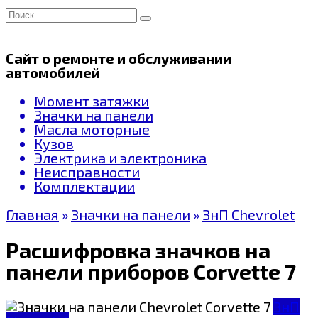
Перейти
Search
к
for:
содержанию
Сайт о ремонте и обслуживании
автомобилей
Момент затяжки
Значки на панели
Масла моторные
Кузов
Электрика и электроника
Неисправности
Комплектации
Главная
»
Значки на панели
»
ЗнП Chevrolet
Расшифровка значков на
панели приборов Corvette 7
ЗнП