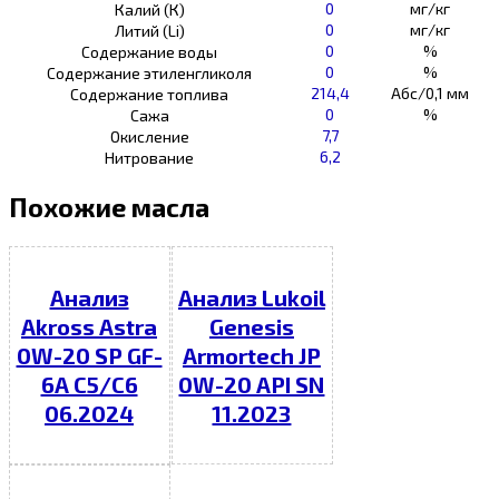
0
мг/кг
Калий (К)
0
мг/кг
Литий (Li)
0
%
Содержание воды
0
%
Содержание этиленгликоля
214,4
Абс/0,1 мм
Содержание топлива
0
%
Сажа
7,7
Окисление
6,2
Нитрование
Похожие масла
Анализ
Анализ Lukoil
Akross Astra
Genesis
0W-20 SP GF-
Armortech JP
6A C5/C6
0W-20 API SN
06.2024
11.2023