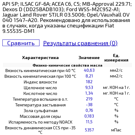
API SP; ILSAC GF-6A; ACEA C6, C5; MB-Approval 229.71;
Dexos D (DD25BADB103); Ford WSS-M2C952-A1;
Jaguar Land Rover STJLR 03.5006; Opel/Vauxhall OV
040 1547–A20. Рекомендовано для использования
в случаях, когда указаны спецификации Fiat
9.55535-DM1
Сравнить
Результаты сравнения (
0
)
Ед.
Характеристика
Значение
измерения
Физико-химичесие свойства масла
40,63
мм2/с
Вязкость кинематическая при 40 °С
8,21
мм2/с
Вязкость кинематическая при 100 °С
182
Индекс вязкости
9,53
мг. КОН на 1 г.
Щелочное число
1,34
мг. КОН на 1 г.
Кислотное число
219
°C
Температура вспышки в о.т.
-38
°C
Температура застывания
0,76
%
Зола сульфатная
0,183
%
Массовая доля серы
11,5
%
Испаряемость по методу NOACK
Вязкость динамическая CCS при -35
5357
мПас
°С