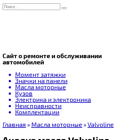
Перейти
Search
к
for:
содержанию
Сайт о ремонте и обслуживании
автомобилей
Момент затяжки
Значки на панели
Масла моторные
Кузов
Электрика и электроника
Неисправности
Комплектации
Главная
»
Масла моторные
»
Valvoline
Анализ масла Valvoline