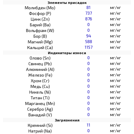
Элементы присадок
81
мг/кг
Молибден (Мо)
737
мг/кг
Фосфор (Р)
876
мг/кг
Цинк (Zn)
0
мг/кг
Барий (Ва)
0
мг/кг
Вольфрам (W)
94
мг/кг
Бор (В)
588
мг/кг
Магний (Mg)
1157
мг/кг
Кальций (Са)
Индикаторы износа
0
мг/кг
Олово (Sn)
0
мг/кг
Свинец (Pb)
0
мг/кг
Алюминий (AI)
0
мг/кг
Железо (Fe)
0
мг/кг
Хром (Сг)
0
мг/кг
Медь (Cu)
0
мг/кг
Никель (Ni)
0
мг/кг
Титан (Ti)
0
мг/кг
Марганец (Mn)
0
мг/кг
Серебро (Ag)
0
мг/кг
Ванадий (V)
Загрязнения
11
мг/кг
Кремний (Si)
0
мг/кг
Натрий (Na)