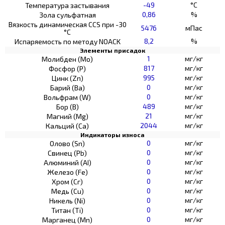
-49
°C
Температура застывания
0,86
%
Зола сульфатная
Вязкость динамическая CCS при -30
5476
мПас
°С
8,2
%
Испаряемость по методу NOACK
Элементы присадок
1
мг/кг
Молибден (Мо)
817
мг/кг
Фосфор (Р)
995
мг/кг
Цинк (Zn)
0
мг/кг
Барий (Ва)
0
мг/кг
Вольфрам (W)
489
мг/кг
Бор (В)
21
мг/кг
Магний (Mg)
2044
мг/кг
Кальций (Са)
Индикаторы износа
0
мг/кг
Олово (Sn)
0
мг/кг
Свинец (Pb)
0
мг/кг
Алюминий (AI)
0
мг/кг
Железо (Fe)
0
мг/кг
Хром (Сг)
0
мг/кг
Медь (Cu)
0
мг/кг
Никель (Ni)
0
мг/кг
Титан (Ti)
0
мг/кг
Марганец (Mn)