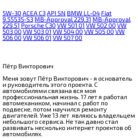
5W-30
ACEA C3
API SN
BMW LL-04
Fiat
9.55535-S3
MB-Approval 229.31
MB-Approval
229.51
Porsche C30
VW 501 01
VW 502 00
VW
503 00
VW 503 01
VW 504 00
VW 505 00
VW
506 00
VW 506 01
VW 507 00
Пётр Викторович
Меня зовут Пётр Викторович - я основатель
и руководитель этого проекта. С
автомобилями связана вся моя
профессиональная жизнь. 17 лет я работал
автомехаником, начинал с работ по
подвеске, потом научился ремонту
двигателей. Уже 13 лет являюсь владельцем
небольшого сервиса. Не так давно стал
развивать несколько интернет проектов об
автомобилях.