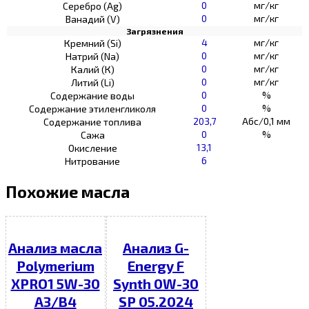
0
мг/кг
Серебро (Ag)
0
мг/кг
Ванадий (V)
Загрязнения
4
мг/кг
Кремний (Si)
0
мг/кг
Натрий (Na)
0
мг/кг
Калий (К)
0
мг/кг
Литий (Li)
0
%
Содержание воды
0
%
Содержание этиленгликоля
203,7
Абс/0,1 мм
Содержание топлива
0
%
Сажа
13,1
Окисление
6
Нитрование
Похожие масла
Анализ масла
Анализ G-
Polymerium
Energy F
XPRO1 5W-30
Synth 0W-30
A3/B4
SP 05.2024