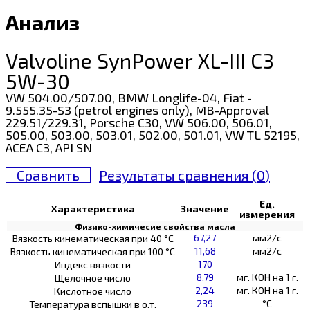
Анализ
Valvoline SynPower XL-III C3
5W-30
VW 504.00/507.00, BMW Longlife-04, Fiat -
9.555.35-S3 (petrol engines only), MB-Approval
229.51/229.31, Porsche C30, VW 506.00, 506.01,
505.00, 503.00, 503.01, 502.00, 501.01, VW TL 52195,
ACEA C3, API SN
Сравнить
Результаты сравнения (
0
)
Ед.
Характеристика
Значение
измерения
Физико-химичесие свойства масла
67,27
мм2/с
Вязкость кинематическая при 40 °С
11,68
мм2/с
Вязкость кинематическая при 100 °С
170
Индекс вязкости
8,79
мг. КОН на 1 г.
Щелочное число
2,24
мг. КОН на 1 г.
Кислотное число
239
°C
Температура вспышки в о.т.