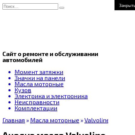
Перейти
Search
к
for:
содержанию
Сайт о ремонте и обслуживании
автомобилей
Момент затяжки
Значки на панели
Масла моторные
Кузов
Электрика и электроника
Неисправности
Комплектации
Главная
»
Масла моторные
»
Valvoline
Анализ масла Valvoline