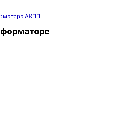
орматора АКПП
сформаторе