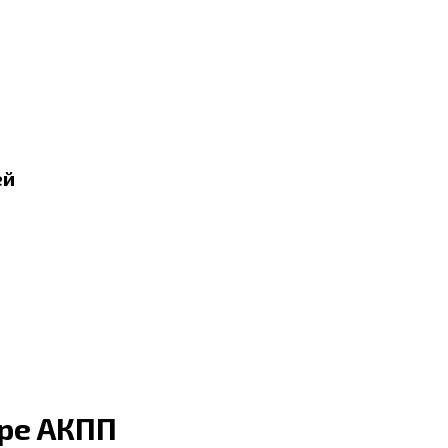
ей
ре АКПП