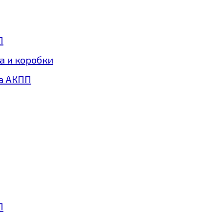
П
а и коробки
а АКПП
П