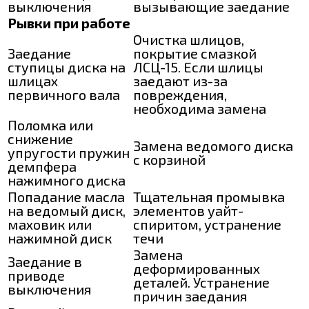
выключения
вызывающие заедание
Рывки при работе
Очистка шлицов,
Заедание
покрытие смазкой
ступицы диска на
ЛСЦ-15. Если шлицы
шлицах
заедают из-за
первичного вала
повреждения,
необходима замена
Поломка или
снижение
Замена ведомого диска
упругости пружин
с корзиной
демпфера
нажимного диска
Попадание масла
Тщательная промывка
на ведомый диск,
элементов уайт-
маховик или
спиритом, устранение
нажимной диск
течи
Замена
Заедание в
деформированных
приводе
деталей. Устранение
выключения
причин заедания