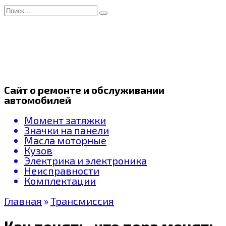
Перейти
Search
к
for:
содержанию
Сайт о ремонте и обслуживании
автомобилей
Момент затяжки
Значки на панели
Масла моторные
Кузов
Электрика и электроника
Неисправности
Комплектации
Главная
»
Трансмиссия
Как понять, что пора менять