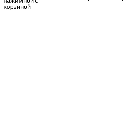
нажимной с
корзиной