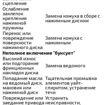
сцепления
Ослабление
заклепок
Замена кожуха в сборе с
крепления
нажимным диском
нажимной
пружины
Перекос или
повреждение
Замена кожуха с
поверхности
нажимным
нажимного диска
Неполное включение "буксует"
Высокий износ
или подгорание
Замена ведомого
фрикционных
накладок диска
Попадание масла
Тщательная промывка
на ведомый диск,
элементов уайт-
маховик или
спиритом, устранение
нажимной диск
течи
Повреждение или
Устранить
заедание привода
неисправности,