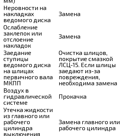
мм)
Неровности на
накладках
Замена
ведомого диска
Ослабление
заклепок или
Замена
отслоение
накладок
Заедание
Очистка шлицов,
ступицы
покрытие смазкой
ведомого диска
ЛСЦ-15. Если шлицы
на шлицах
заедают из-за
первичного вала
повреждения,
МКПП
необходима замена
Воздух в
гидравлической
Прокачка
системе
Утечка жидкости
из главного или
рабочего
Замена главного или
цилиндра
рабочего цилиндра
выключения